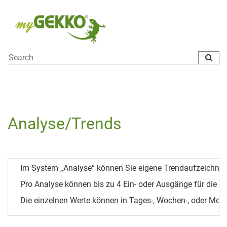
To
na
Analyse/Trends
Im System „Analyse“ können Sie eigene Trendaufzeichnung
Pro Analyse können bis zu 4 Ein- oder Ausgänge für die A
Die einzelnen Werte können in Tages-, Wochen-, oder Monat