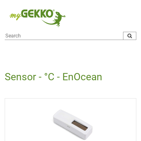
To
na
Sensor - °C - EnOcean