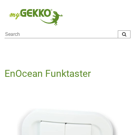
To
na
EnOcean Funktaster