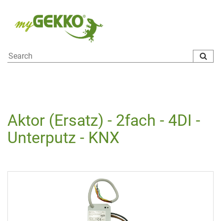
To
na
Aktor
(Ersatz) - 2
fach
- 4DI -
Unterputz
- KNX