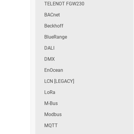
TELENOT FGW230
BACnet
Beckhoff
BlueRange
DALI
DMX
EnOcean
LCN [LEGACY]
LoRa
M-Bus
Modbus
MQTT