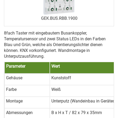
GEK.BUS.RBB.1900
8
fach
Taster mit eingebautem Busankoppler,
Temperatursensor und zwei Status LEDs in den Farben
Blau und Grün, welche als Orientierungslichter dienen
können.
KNX vorkonfiguriert
.
Wandmontage in
Unterputzausführung.
Parameter
Wert
Gehäuse
Kunststoff
Farbe
Weiß
Montage
Unterputz
(Wandeinbau in Gerätedo
Abmessungen
B x H x T
/ 82 x 79 x 35mm