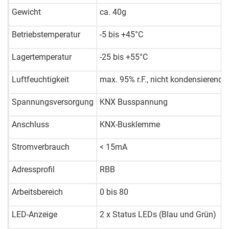
Gewicht
ca. 40g
Betriebstemperatur
-5
bis
+45°C
Lagertemperatur
-25
bis
+55°C
Luftfeuchtigkeit
max. 95%
r.F.
,
nicht kondensierend
Spannungsversorgung
KNX Busspannung
Anschluss
KNX-Busklemme
Stromverbrauch
< 15mA
Adressprofil
RBB
Arbeitsbereich
0
bis
80
LED-Anzeige
2 x Status LEDs (Blau und Grün)