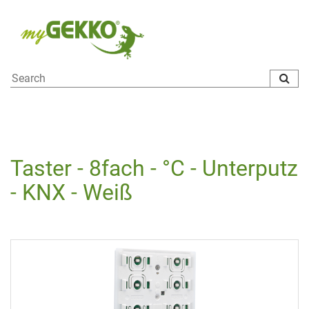
To
na
Taster
- 8
fach
- °C -
Unterputz
- KNX -
Weiß